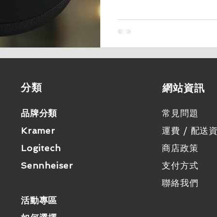
Speaker（TCISP）是
為提升會議互動和效率而設計
特色和優勢，並解釋它如何
選擇。 產品特色及優勢 高級音質
越的音質著稱，TCISP也
系統，在中、小型會議室裡
聽到每一句話。 智能語音識別
技術，能自動識別會議中的
​分類
​網站資訊
音，確保會議記錄的準確性
記錄會議要點和決策。（最多
品牌分類
常見問題
容性 此智能揚聲器支持包括Mic
紀錄功能，同時支持各式主
Kramer
運費 / 配送
統的高兼容性。這使得TCI
Logitech
商店政策
企業通訊生態系統的一部分。
Sennheiser
支付方式
聯絡我們
活動專區