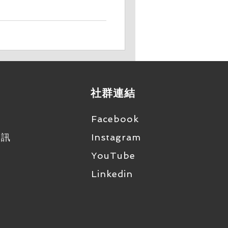
市場上最新的智能會議揚聲器，專
。本文將探討TCISP的核心
成為企業會議解決方案的理想
 Sennheiser一向以其卓
不例外。它配備了優質的揚聲器
都能確保每一位參會者清晰地
 TCISP利用先進的語音識別
發言者，並通過智能追蹤其語
社群連結
和可讀性。這一功能尤其適合
能識別8會議與會者） 全面兼
Facebook
rosoft Teams的即時翻譯
流會議軟體，保證了與現有系
資訊
Instagram
SP不僅是一個硬體設備，更是
YouTube
 一體化設
Linkedin