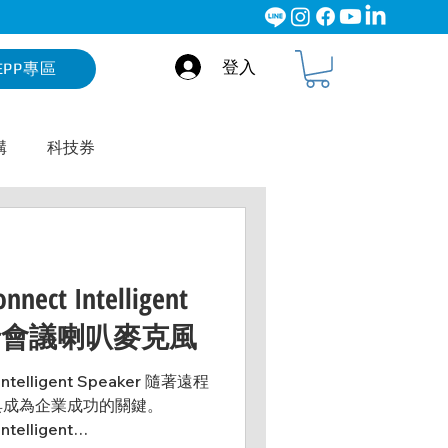
登入
EPP專區
構
科技券
are - Kramer
WE Talk
能藍牙會議喇叭麥克風
Intelligent Speaker 隨著遠程
具成為企業成功的關鍵。
telligent