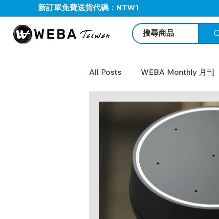
新訂單免費送貨代碼：NTW1
All Posts
WEBA Monthly 月刊
BOSE Profressional
WEB
We Share-Logitech
We P
Sennheiser 案例分享
We 