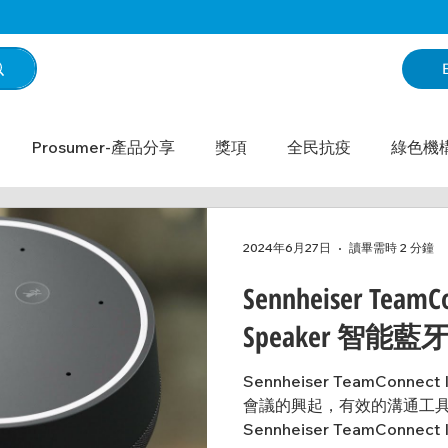
Prosumer-產品分享
獎項
全民抗疫
綠色機
A Monthly 台灣月刊
We Share - sennheiser
We Sh
2024年6月27日
讀畢需時 2 分鐘
Sennheiser TeamConnect Intelligent
lan
We Share - Lumens
We Share - Microsoft
Speaker 智
Sennheiser TeamConnect 
Share - Neat
We Share
會議的興起，有效的溝通工
Sennheiser TeamConnect In