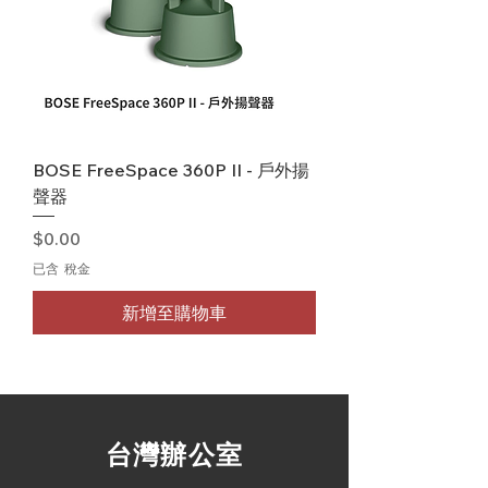
BOSE FreeSpace 360P II - 戶外揚
聲器
價格
$0.00
已含 稅金
新增至購物車
​台灣辦公室