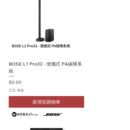
BOSE L1 Pro32 - 便攜式 PA線陣系
統
價格
$0.00
已含 稅金
新增至購物車