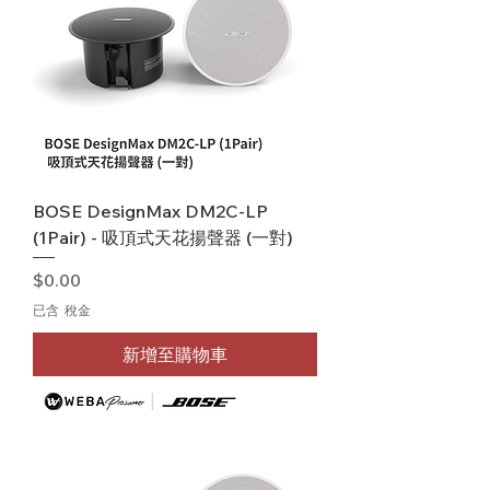
BOSE DesignMax DM2C-LP
(1Pair) - 吸頂式天花揚聲器 (一對)
價格
$0.00
已含 稅金
新增至購物車