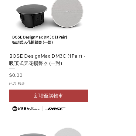
BOSE DesignMax DM3C (1Pair) -
吸頂式天花揚聲器 (一對)
價格
$0.00
已含 稅金
新增至購物車