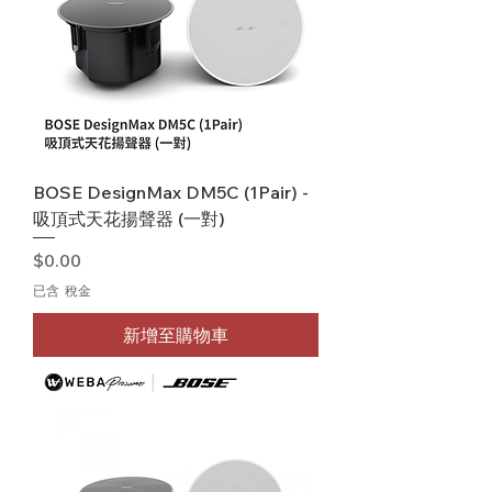
BOSE DesignMax DM5C (1Pair) -
吸頂式天花揚聲器 (一對)
價格
$0.00
已含 稅金
新增至購物車