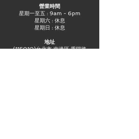
營業時間
星期一至五 : 9am - 6pm
星期六 : 休息
星期日 : 休息
地址
(115010)台北市 南港區 重陽路
451號3樓
聯繫方式
電話 :（886)2 6604 3468
手機 :
（886)976 443 405
LINE :
點我加入好友
電郵 :
BD@weba.asia
​分類
品牌分類