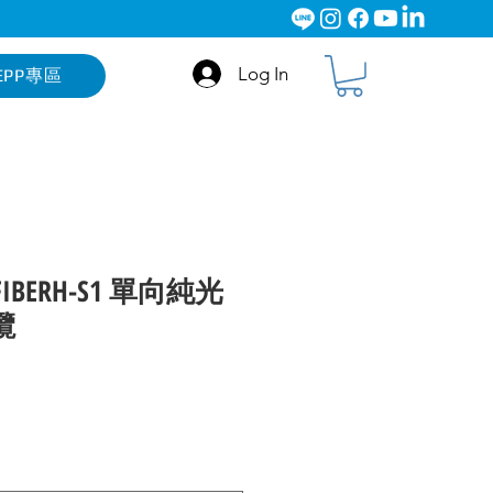
Log In
EPP專區
S-FIBERH-S1 單向純光
纜
ce