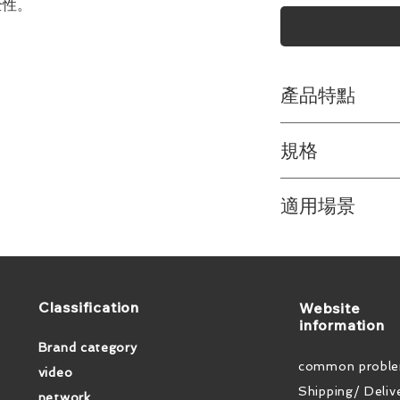
全性。
產品特點
高速傳輸能力
：支持
規格
和10.2Gbps
單向傳輸
：為了提
支持的音頻格式
：支
號傳輸，避免數據
適用場景
TrueHD, DTS–
預存的EDID值
：
式，適合家庭影院
了設置過程。
高安全需求的場合
物理規格
：提供從
高質量建造
：採用
適用於政府機
的長度選擇，滿足
K-Lock接口，
輸安全的場合
性。
數據被未授權
​Classification
​Website
專業廣播和製作
：
information
在廣播或影視製作
Brand category
與倫比的視頻
common probl
video
事件的高解析
Shipping/ Deliv
大型會議室或會議
network