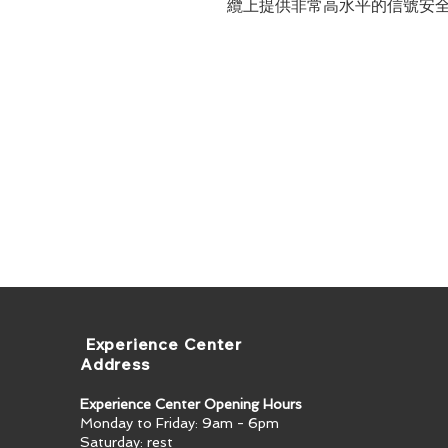
纜上提供非常高水平的信號安
​ Experience Center
Address
Experience Center Opening Hours
Monday to Friday: 9am - 6pm
Saturday: rest