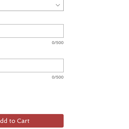
0/500
0/500
dd to Cart