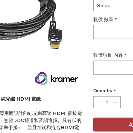
Select
報價 數量
*
報價項目 內容
*
Quantity
*
 單向純光纖 HDMI 電纜
安全應用而設計的純光纖高速 HDMI 插拔電
值，無需DDC通道和音頻選擇。具有低的
A
電頻率干擾），並且在銅和混合HDMI電