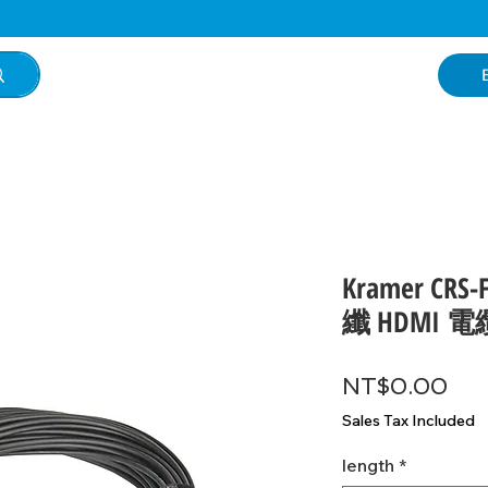
Kramer CR
纖 HDMI 電
Pri
NT$0.00
Sales Tax Included
length
*