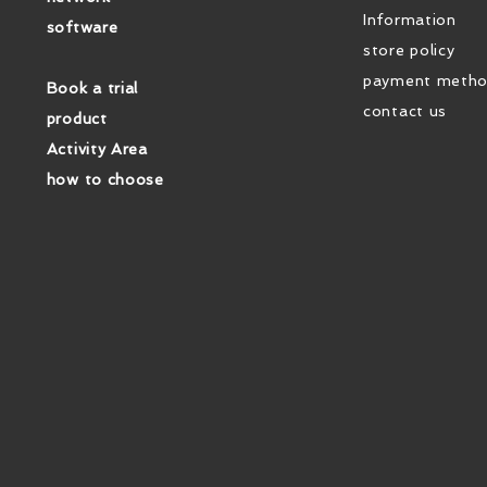
在需要長距離
Information
software
心，此HDMI
store policy
定的連接，支
payment meth
醫療影像和遠程診
Book a trial
適用於醫療影
contact us
product
確圖像質量的情
Activity Area
的解決方案。
how to choose