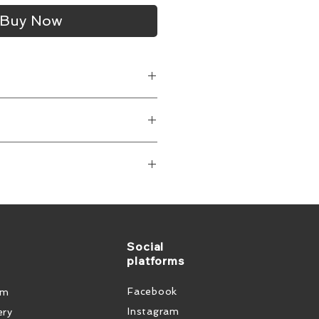
Buy Now
最高4K@60Hz (4:2:0) 的解析度
的數據速率，適用於高解析度視頻傳輸。
高安全性，這款纜線只支持單向信
持Dolby® Digital Plus, Dolby®
被外部攔截或篡改。
HD Master Audio® 等高品質音頻格
內置EDID值，無需DDC通道，簡化
和專業音頻應用。
：
1.8米到50米（6到164英尺）不等
24K鍍金的防腐蝕連接器和耐拉扯的
構、軍事設施或任何需要保障資料傳
不同安裝需求。
提供15磅的拉力抵抗，確保連接的穩固
。由於其一向傳輸特性，可有效防止
截取或竊取。
Social
platforms
中，CRS-FIBERH-S1能提供無
質量和信號完整性，尤其適用於直播
Facebook
em
度影像傳輸。
Instagram
ery
中心
：