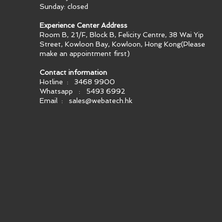
Sunday: closed
Experience Center Address
Room B, 21/F, Block B, Felicity Centre, 38 Wai Yip
Street, Kowloon Bay, Kowloon, Hong Kong​(Please
make an appointment first)
Contact information
Hotline : 3468 9900
Whatsapp : 5493 6992
Email :
sales@webatech.hk