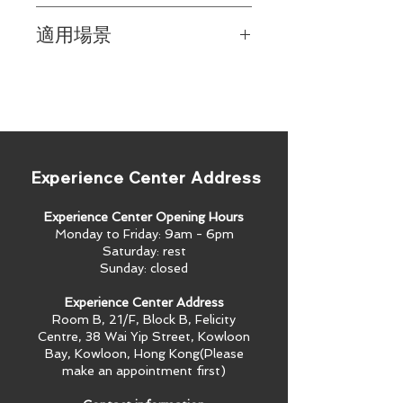
輸入端口
：1個HDMI端口，
(4:4:4) HDR信號傳輸，並且延遲極
適用場景
輸出端口
：1個DGKat端口，RJ-45
低。
連接器。
HDMI信號延伸
：支援HDR, HDCP
這款發射器適合需要在會議室、董事會
傳輸數據帶寬
：高達18Gbps (每個
2.2, 深色、x.v.Color™、唇同步、
議室、酒店和企業設施中進行長距離
圖形通道6Gbps)。
HDMI未壓縮音頻通道、Dolby
AV信號延伸的應用。它的緊湊設計和
最大解析度
：在高壓縮水平下可達
TrueHD、DTS-HD、2K、4K和
無風扇的PicoTOOLS封裝使得安裝簡
到3840x2160@60Hz (4:4:4)。
3D。
單，且可在1U機架空間內側對側地安
信號延伸距離
：使用屏蔽UNIKAT
EDID通過
：确保HDMI源和顯示系
裝4個單元。
電纜，在4K@60Hz (4:4:4)可延伸
統的即插即用操作
​ Experience Center Address
至60米(200英尺)，在4K@30Hz
(4:4:4)可延伸至70米(230英尺)。
Experience Center Opening Hours
Monday to Friday: 9am - 6pm
Saturday: rest
Sunday: closed
Experience Center Address
Room B, 21/F, Block B, Felicity
Centre, 38 Wai Yip Street, Kowloon
Bay, Kowloon, Hong Kong​(Please
make an appointment first)