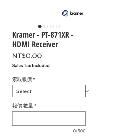
Kramer - PT-871XR -
HDMI Receiver
Price
NT$0.00
Sales Tax Included
索取報價
*
報價 數量
*
0/500