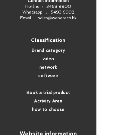
Contact information
Hotline :
3468 9900
Whatsapp :
5493 6992
Email :
sales@webatech.hk
​Classification
Brand category
video
network
software
Book a trial product
Activity Area
how to choose
​Website information