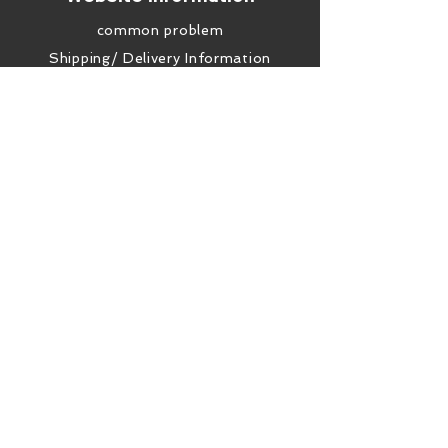
common problem
Shipping/ Delivery Information
store policy
payment method
contact us
Social platforms
Facebook
Instagram
youtube