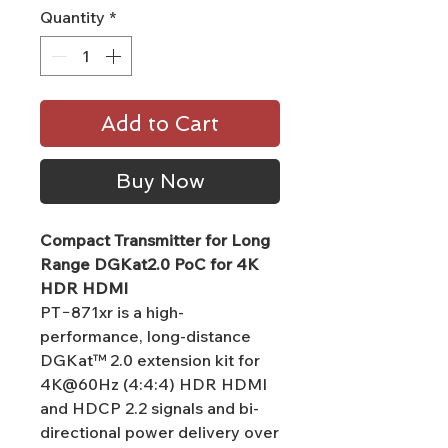
Quantity
*
Add to Cart
Buy Now
Compact Transmitter for Long
Range DGKat2.0 PoC for 4K
HDR HDMI
PT−871xr is a high-
performance, long-distance
DGKat™ 2.0 extension kit for
4K@60Hz (4:4:4) HDR HDMI
and HDCP 2.2 signals and bi-
directional power delivery over