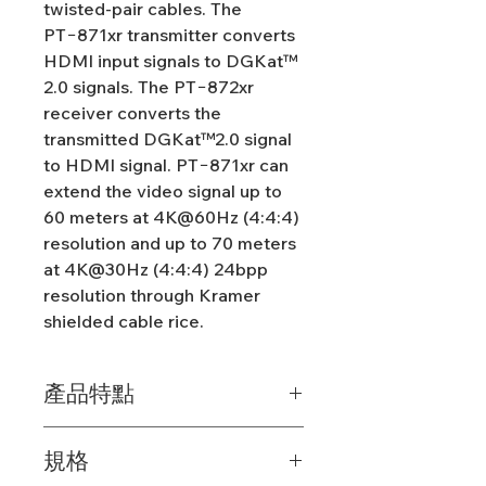
twisted-pair cables. The
PT−871xr transmitter converts
HDMI input signals to DGKat™
2.0 signals. The PT−872xr
receiver converts the
transmitted DGKat™2.0 signal
to HDMI signal. PT−871xr can
extend the video signal up to
60 meters at 4K@60Hz (4:4:4)
resolution and up to 70 meters
at 4K@30Hz (4:4:4) 24bpp
resolution through Kramer
shielded cable rice.
產品特點
高性能延伸器
：Kramer PT-
規格
871/2XR-KIT 使用低級視頻壓縮技
術，提供幾乎無損的4K@60Hz