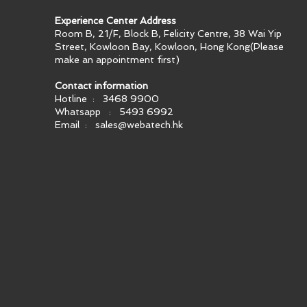
Experience Center Address
Room B, 21/F, Block B, Felicity Centre, 38 Wai Yip
Street, Kowloon Bay, Kowloon, Hong Kong​(Please
make an appointment first)
Contact information
Hotline : 3468 9900
Whatsapp : 5493 6992
Email :
sales@webatech.hk