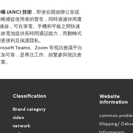
噪 (ANC) 技術
，即使在開放辦公室或
清晰捕捉使用者的聲音，同時過濾掉周遭
C 連線，可在筆電、手機和平板之間快速
長效電池提供長時間通話能力，而翻轉式
用更便利且保護隱私。
Microsoft Teams、Zoom 等視訊會議平台
更加可靠，是專注工作、頻繁參與視訊會
方案。
​Classification
​Website
information
Brand category
common probl
video
Shipping/ Deliv
network
Information