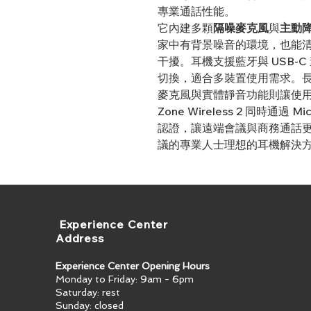
專業通話性能。
它內建多顆
隔噪麥克風
與
主動降
家中有背景噪音的環境，也能
干擾。耳機支援藍牙與 USB‑
切換，適合多裝置使用需求。
麥克風與實體靜音功能則讓使
Zone Wireless 2 同時通過 
認證，讓遠端會議與商務通話
議的專業人士理想的耳機解決
​ Experience Center
Address
Experience Center Opening Hours
Monday to Friday: 9am - 6pm
Saturday: rest
Sunday: closed