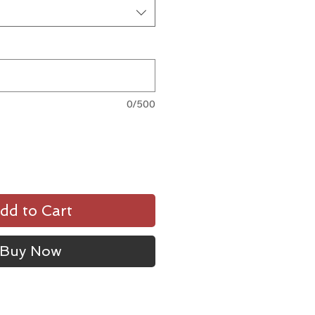
0/500
dd to Cart
Buy Now