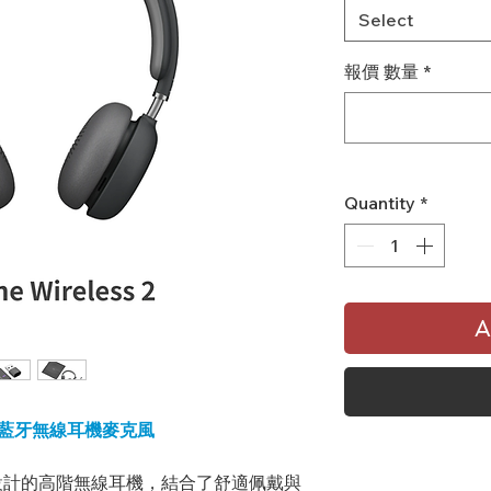
Select
報價 數量
*
Quantity
*
A
ess 2 藍牙無線耳機麥克風
設計的高階無線耳機，結合了舒適佩戴與