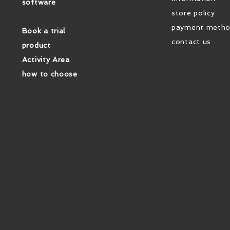
software
store policy
payment meth
Book a trial
contact us
product
Activity Area
how to choose