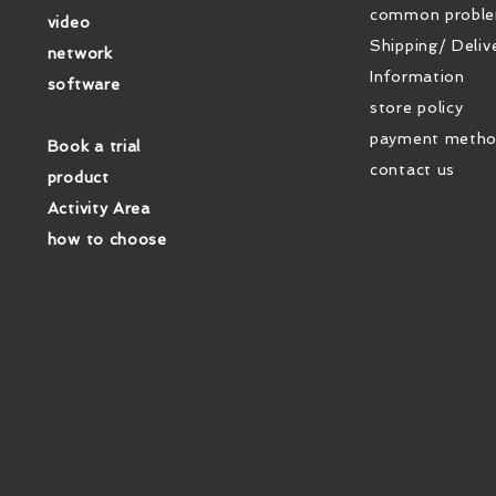
common probl
video
Shipping/ Deliv
network
Information
software
store policy
payment meth
Book a trial
contact us
product
Activity Area
how to choose