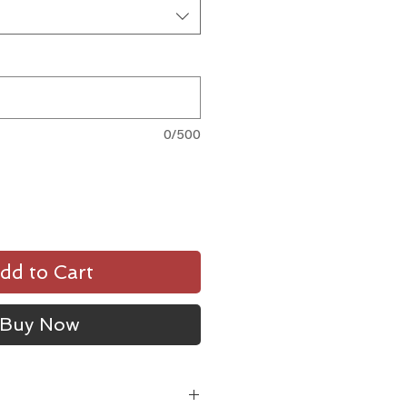
0/500
dd to Cart
Buy Now