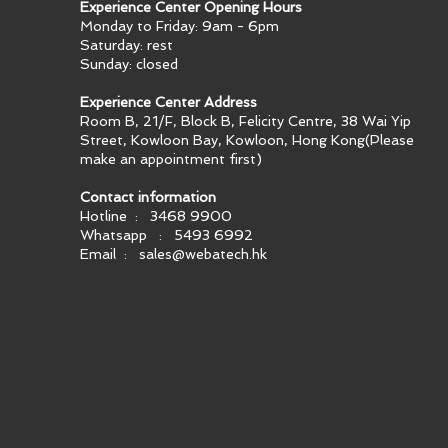
Experience Center Opening Hours
Monday to Friday: 9am - 6pm
Saturday: rest
Sunday: closed
Experience Center Address
Room B, 21/F, Block B, Felicity Centre, 38 Wai Yip
Street, Kowloon Bay, Kowloon, Hong Kong​(Please
make an appointment first)
Contact information
Hotline : 3468 9900
Whatsapp : 5493 6992
Email :
sales@webatech.hk