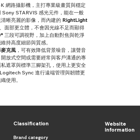
4K 網路攝影機，主打專業級畫質與穩定
1. 多種解析度：4K/30
ony STARVIS 感光元件，能在一般
2. 對焦類型：進階自
現清晰亮麗的影像，而內建的
RightLight
3. 內建麥克風類型：
、面部更立體，不會因光線不足而顯得
4. 硬體變焦: 4 倍數
0°
三段可調視野，加上自動對焦與乾淨
5. 內建隱私遮罩: 有
6. 連線: USB 3.0 標
能維持高度細節與質感。
7. 可拆卸通用安裝夾
形麥克風
，可有效降低背景噪音，讓聲音
或螢幕使用
、開放式空間或需要經常與客戶溝通的專
8. 三腳架螺紋: 可
隱私遮罩與標準三腳架孔，使用上更安全
9. 具備臉部影像增強功能的
ogitech Sync 進行遠端管理與韌體更
10. 2年硬體保固
組織使用。
​Classification
​Website
information
Brand category