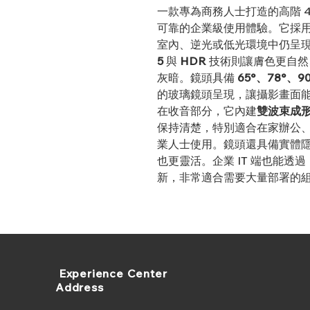
一款專為商務人士打造的高階 
可靠的企業級使用體驗。它採用 S
室內、逆光或低光環境中仍呈
5
與
HDR
技術則讓膚色更自然
灰暗。鏡頭具備
65°、78°、9
的玻璃鏡頭呈現，讓攝影畫面
在收音部分，它內建
雙波束成
保持清楚，特別適合在家辦公
業人士使用。鏡頭還具備實體
也更靈活。企業 IT 端也能透過 L
新，非常適合需要大量部署的
​ Experience Center
Address