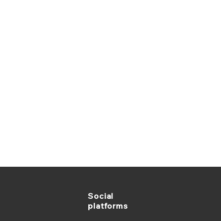
fps ；1080p/60fps
動對焦
雙波束成形麥克風，最遠 1.2 公尺
位變焦
準/長度: 1.5 公尺
具: 可搭配筆記型電腦、LCD 顯示器
安裝在三腳架上的標準 ¼” 英吋螺紋
 RightLight 5
Social
platforms