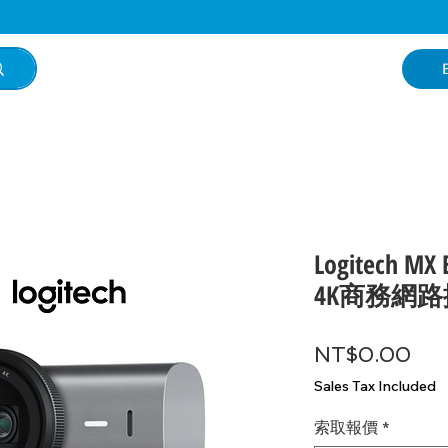
Logitech MX B
4K商務網
Pri
NT$0.00
Sales Tax Included
索取報價
*