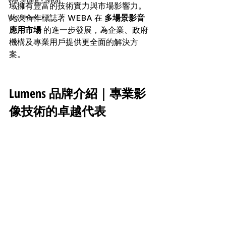
We Share - Neat
域擁有豐富的技術實力與市場影響力。
此次合作標誌著 WEBA 在 
多場景影音
We Share
應用市場
 的進一步發展，為企業、政府
機構及專業用戶提供更全面的解決方
案。
Lumens 品牌介紹｜專業影
像技術的卓越代表