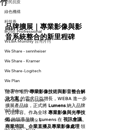
竹
全民抗疫
綠色機構
科技券
品牌擴展｜專業影像與影
BOSE Profressional
音系統整合的新里程碑
WEBA Monthly 台灣月刊
We Share - sennheiser
We Share - Kramer
We Share-Logitech
We Plan
We Share - Lumens
隨著市場對 
專業影像技術與影音整合解
決方案
 的需求日益增長，WEBA 進一步
We Share - Microsoft
擴展產品線，正式將 
Lumens
 納入品牌
WE Talk
代理陣容。作為全球 
專業影像與光學技
術
 的領導品牌，Lumens 在 
視訊會議、
Sennheiser 案例分享
商業培訓、企業直播及專業影像處理
 領