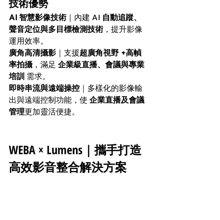
技術優勢
AI 智慧影像技術
｜內建 AI 
自動追蹤、
聲音定位與多目標檢測技術
，提升影像
運用效率。
廣角高清攝影
｜支援
超廣角視野 +高幀
率拍攝
，滿足 
企業級直播、會議與專業
培訓
 需求。
即時串流與遠端操控
｜多樣化的影像輸
出與遠端控制功能，使 
企業直播及會議
管理
更加靈活便捷。
WEBA × Lumens｜攜手打造
高效影音整合解決方案