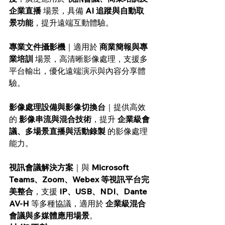
企業直播
 場景，具備 
AI 追蹤與自動取
景功能
，提升遠端互動體驗。
專業文件攝影機
｜適用於 
商業簡報與專
業培訓
 場景，高清晰影像處理，支援多
平台輸出，優化遠端演示與內容分享體
驗。
影像處理設備與影像切換台
｜提供高效
的 
影像串流與混合技術
，提升 
企業級會
議、多場景直播與活動錄製
 的影像處理
能力。
視訊會議解決方案
｜與 
Microsoft 
Teams、Zoom、Webex 等視訊平台完
美整合
，支援 
IP、USB、NDI、Dante 
AV-H
 等多種協議，適用於 
企業級混合
會議與多媒體應用場景
。