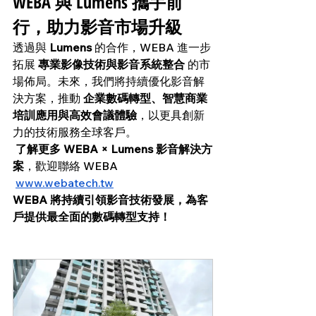
WEBA 與 Lumens 攜手前
行，助力影音市場升級
透過與 
Lumens
 的合作，WEBA 進一步
拓展 
專業影像技術與影音系統整合
 的市
場佈局。未來，我們將持續優化影音解
決方案，推動 
企業數碼轉型、智慧商業
培訓應用與高效會議體驗
，以更具創新
力的技術服務全球客戶。
了解更多 WEBA × Lumens 影音解決方
案
，歡迎聯絡 WEBA 
www.webatech.tw
WEBA 將持續引領影音技術發展，為客
戶提供最全面的數碼轉型支持！