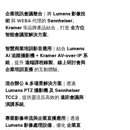
企業視訊會議整合
｜將 
Lumens 影像技
術
 與 WEBA 代理的 
Sennheiser、
Kramer
 等品牌產品結合，打造 
全方位
智能會議室解決方案
。
智慧商業培訓影音應用
｜結合 
Lumens 
AI 追蹤攝影機 + Kramer AV-over-IP 系
統
，提升 
遠端課程錄製、線上研討會與
企業培訓直播
 的互動體驗。
混合辦公 & 多場景解決方案
｜透過 
Lumens PTZ 攝影機 及 Sennheiser 
TCC2
，提供靈活且高效的 
遠距會議與
演講系統
。
專業影像串流與企業直播應用
｜透過 
Lumens 影像處理設備
，優化 
企業直