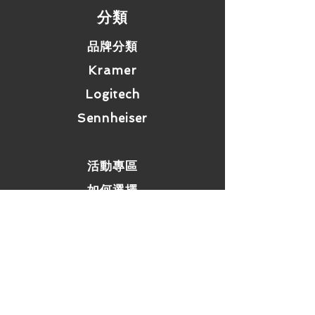
一般要求: DIN EN 50173–1:2011–
​分類
09
一般要求: TIA/EIA 568–C
品牌分類
辦公大樓: ISO/IEC 11801 Ed.
2.2:2011–06
Kramer
辦公大樓: DIN EN 50173–2:2011–
Logitech
09
辦公大樓: TIA/EIA 568–C
Sennheiser
工業區域: ISO/IEC 24702
工業區域: DIN EN 50173–3:2011–
09
活動專區
工業區域: TIA/EIA 1005
生活單位: ISO/IEC 15018
如何選擇
生活單位: DIN EN 50173–4: 2011–
09
生活單位: TIA/EIA 570–B
CE: 符合
​網站資訊
ROHS: 符合
直徑
常見問題
堅固的終端電線: 導線橫切面AWG：
運費 / 配送資訊
AWG 26 / 1–22 / 1。