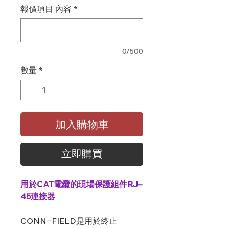
報價項目 內容
*
0/500
數量
*
加入購物車
立即購買
用於CAT電纜的現場保護組件RJ–
45連接器
CONN−FIELD是用於終止