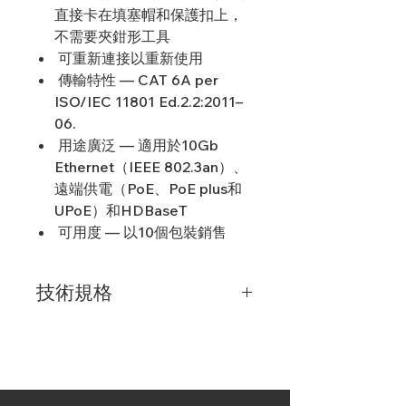
直接卡在填塞帽和保護扣上，
不需要夾鉗形工具
可重新連接以重新使用
傳輸特性 — CAT 6A per
ISO/IEC 11801 Ed.2.2:2011–
06.
用途廣泛 — 適用於10Gb
Ethernet（IEEE 802.3an）、
遠端供電（PoE、PoE plus和
UPoE）和HDBaseT
可用度 — 以10個包裝銷售
技術規格
整體
設計: 插頭
保護： 保護
傳輸技術: 銅
顏色: 黑