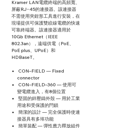
Kramer LAN電纜終端的高頻寬、
屏蔽RJ−45的連接器。該連接器
不需使用夾鉗形工具進行安裝，在
現場提供可保護雙絞線電纜的快速
可靠終端器。該連接器適用於
10Gb Ethernet（IEEE
802.3an），遠端供電（PoE、
PoE plus、UPoE）和
HDBaseT。
CON–FIELD — Fixed
connector
CON–FIELD–360 — 使用可
變電纜進入，有8個位置
堅固的鋅壓鑄外殼 — 用於工業
用途和受保護的閂鎖
簡潔的設計 — 完全保護時使連
接器具有多埠功能
簡單裝配 — 彈性應力釋放組件