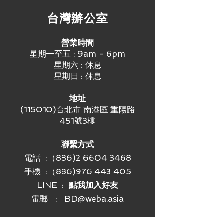
多埠功能: 是
​台灣辦公室
電纜接入口/出口: CON–FIELD–360:
多變的，8個位子, CON–FIELD: 180°
監管績效
營業時間
類型（ISO）： 6A
星期一至五 : 9am - 6pm
類型（TIA）： 6A
星期六 : 休息
等級(ISO/IEC): EA
星期日 : 休息
遠端電源: 是
POE/POE PLUS： IEEE
地址
802.3af/IEEE 802.3at
(115010)台北市 南港區 重陽路
UPOE: 是
451號3樓
HDBASET: 是
傳輸速率高達10GBIT: IEEE 802.3an
構造
聯繫方式
外殼: GD–Zn（鋅壓鑄）
電話 :（886)2 6604 3468
接點: CuSn（鍍錫青銅）
手機 :
（886)976 443 405
接點末端: Ni + Au（鎳 — 金）
閂: 塑膠
LINE :
點我加入好友
法規
電郵 :
BD@weba.asia
一般要求: ISO/IEC 11801 Ed.
2.2:2011–06