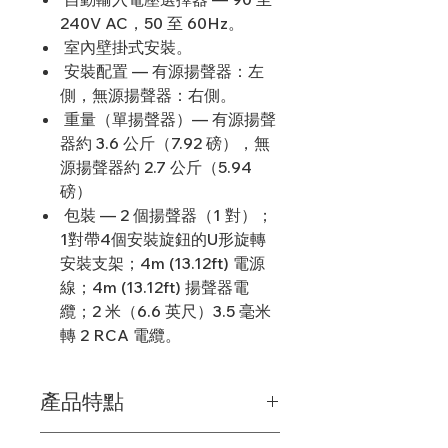
240V AC，50 至 60Hz。
室內壁掛式安裝。
安裝配置 — 有源揚聲器：左
側，無源揚聲器：右側。
重量（單揚聲器）— 有源揚聲
器約 3.6 公斤（7.92 磅），無
源揚聲器約 2.7 公斤（5.94
磅）
包裝 — 2 個揚聲器（1 對）；
1對帶4個安裝旋鈕的U形旋轉
安裝支架；4m (13.12ft) 電源
線；4m (13.12ft) 揚聲器電
纜；2 米（6.6 英尺）3.5 毫米
轉 2 RCA 電纜。
產品特點
卓越音質
：採用高品質的揚聲器單