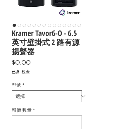
Kramer Tavor6-O - 6.5
英寸壁掛式 2 路有源
揚聲器
價
$0.00
格
已含 稅金
型號
*
報價 數量
*