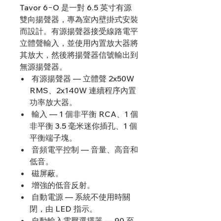
Tavor 6−O 是一對 6.5 英寸有源
雙向揚聲器，專為室內壁掛式安裝
而設計。有源揚聲器接受線路電平
立體聲輸入，並使用內置放大器將
其放大，然後將揚聲器信號輸出到
無源揚聲器。
有源揚聲器 — 立體聲 2x50W
RMS、2x140W 連續程序內置
功率放大器。
輸入 — 1 個非平衡 RCA、1 個
非平衡 3.5 毫米迷你插孔、1 個
平衡端子塊。
音頻電平控制 — 音量、高音和
低音。
磁屏蔽。
增強的低音反射。
自動電源 — 系統不使用時關
閉，由 LED 指示。
自動輸入電壓選擇器 — 90 至