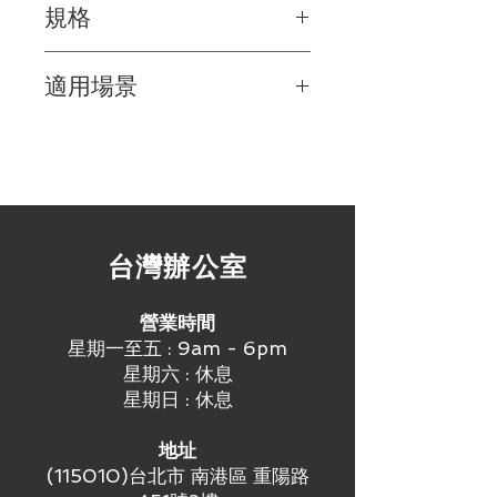
規格
元和專業調音技術，提供清晰、細
膩且豐富的音質，適合各種音樂和
功率輸出
：每個揚聲器單元的功率
語音播放需求。
適用場景
輸出為 50 瓦，提供強勁而清晰的
耐用可靠
：擁有堅固耐用的機殼設
音量。
計和優質的組件，具有出色的耐用
商業空間
：適用於商場、餐廳、零
頻率響應
：具有寬廣的頻率響應範
性和可靠性，適合長期使用。
售店等商業場所，提供優質的背景
圍，能夠呈現出更加豐富和真實的
低調外觀
：簡約時尚的外觀設計，
音樂和廣播播放服務。
音樂效果。
與各種室內裝潢風格相融合，不僅
會議室
：用於會議室和演講廳，提
阻抗
：標準的 8 欧姆阻抗，兼容各
提供優秀的音響效果，還能為室內
供清晰的語音播報和演示音樂，營
種音頻設備和功放設備。
環境增添美感。
造良好的會議氛圍。
尺寸和重量
：緊湊的外形尺寸，便
易安裝
：提供多種安裝方式，包括
​台灣辦公室
教育機構
：適用於學校、圖書館等
於安裝和布置，重量輕，易於攜帶
壁掛、天花板吊掛等，方便快捷，
教育機構，用於課堂教學和公共活
和搬運。
適用於各種室內空間。
動，提供清晰的語音播報和音樂播
營業時間
放。
星期一至五 : 9am - 6pm
星期六 : 休息
星期日 : 休息
地址
(115010)台北市 南港區 重陽路