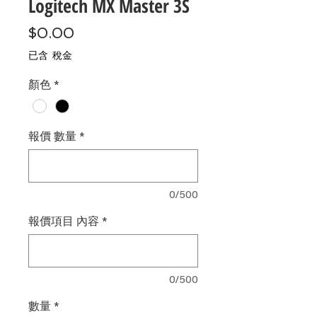
Logitech MX Master 3S
價
$0.00
格
已含 稅金
顏色
*
報價 數量
*
0/500
報價項目 內容
*
0/500
數量
*