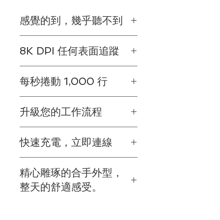
感覺的到，幾乎聽不到
隆重介紹安靜點按功能，讓您以相同的
8K DPI 任何表面追蹤
點按感覺建立、製作和完成工作，但噪
音更少。安靜點按提供令人滿意的柔軟
MX Master 3S 配備我們有史以來最準
觸覺回饋，並減少 90% 點按噪音11與
每秒捲動 1,000 行
確的感應器，具有新一代的精確度和靈
MX Master 3 相比，MX Master 3S
敏度。
左右鍵點按的聲壓位準減少了 90% ，
MagSpeed 電磁捲動擁有足夠的精確
8,000 DPI 光學感應器幾乎可在任何
測量是在距離 1 公尺處進行。。
升級您的工作流程
度，每次都能以像素級精確度停在正確
地方進行追蹤，即使玻璃也沒問題12玻
再加上非常安靜的 MagSpeed 電磁滾
位置，也有足夠快的速度，1 秒可以捲
璃至少需有 4 公釐厚度。。您可以在
輪，提供了零干擾的高效能體驗。
在多種裝置和作業系統之間工作，在
動 1,000 行。噢，而且還幾乎安靜無
Logi Options+ 13需要 Logi Options+
快速充電，立即連線
Logi Options+16需要 Logi Options+
聲。
軟體，此軟體提供 Windows 與
軟體，此軟體提供 Windows 與
滾輪採用精密加工鋼材，具有優異的觸
macOS 版本中調整追蹤靈敏度，並針
MX Master 3S 一次充電可提供最長達
macOS 版本 中自訂個別按鈕、設定特
感和足夠的重量，提供您可感覺到的動
對您的工作流程和顯示器解析度設定適
精心雕琢的合手外型，
70 天的使用電力，一分鐘快速充電可
定應用程式自訂設定、最佳化工作流程
態慣性 - 但卻幾乎安靜無聲。
當的等級。
提供三小時使用電力。18電池壽命視使
的幾乎每個動作，以及設定追蹤速度。
整天的舒適感受。
用者及運算條件而異。使用隨附的
USB-C 充電連接線可將電力充滿。
精心雕琢，符合人體工學的外型可支撐
MX Master 3S 相容於所有主流作業系
您的手掌和手指，讓您舒適地工作。紋