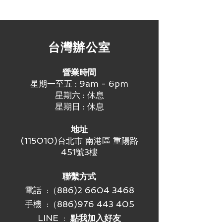
統，19在 Windows 和 macOS 以外的
理表面提供可靠的捉握力，讓您掌控全
作業系統上，無須軟體即可支援裝置基
局。MX Master 3S 的獨特傾斜角度讓
本功能拆開包裝即可在 Windows、
您能以更自然的姿勢擺放手臂，提供更
macOS、Chrome OS™ 或 Linux® 上
好的舒適性。
​台灣辦公室
使用。您的滑鼠透過藍牙低耗電技術，
放置在最佳位置的拇指控制按鈕可提供
或隨附的 Logi Bolt USB 接收器20不
快速、直覺的存取和快速瀏覽移動。側
相容於羅技 Unifying 技術，可立即與
邊滾輪追隨拇指的自然移動，提供流暢
營業時間
最多三個裝置配對。
直覺的水平瀏覽移動體驗。
星期一至五 : 9am - 6pm
星期六 : 休息
星期日 : 休息
地址
(115010)台北市 南港區 重陽路
451號3樓
聯繫方式
電話 :（886)2 6604 3468
手機 :
（886)976 443 405
LINE :
點我加入好友