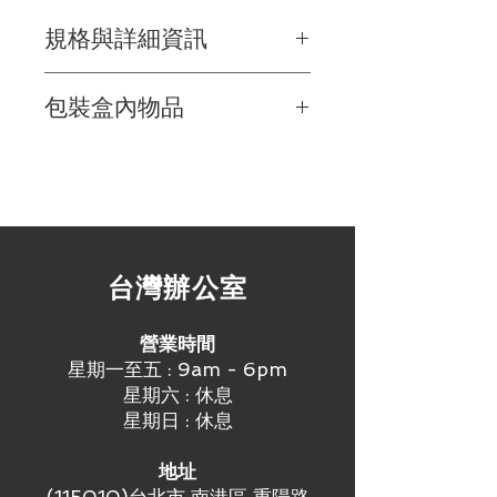
規格與詳細資訊
尺寸
包裝盒內物品
簡報遙控器
高度
: 27.4 公釐
寬度
: 37.8 公釐
羅技無線簡報器 R400
深度
: 115.5 公釐
迷你無線接收器
重量
: 57 公克
2 顆 4 號 AAA 電池
接收器
攜帶盒
高度
: 7.9 公釐
快速入門指南
寬度
: 16.5 公釐
​台灣辦公室
深度
: 58.6 公釐
重量
: 6 公克
技術規格
營業時間
雷射
星期一至五 : 9am - 6pm
類別
: 2 雷射
星期六 : 休息
最大輸出功率
: 小於 1m W
星期日 : 休息
波長
: 640～660nm (紅光)
電池
地址
電池類型
: 2 顆 4 號 AAA 電池