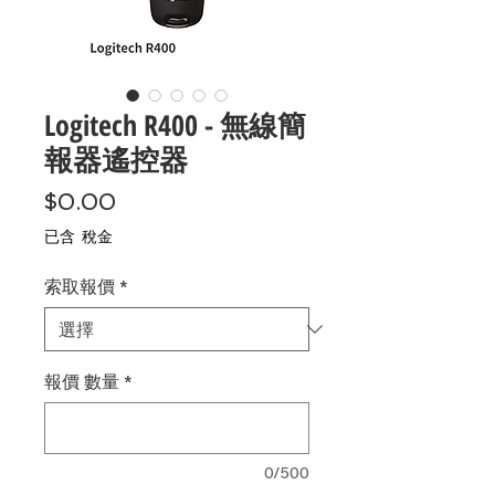
Logitech R400 - 無線簡
報器遙控器
價
$0.00
格
已含 稅金
索取報價
*
報價 數量
*
0/500