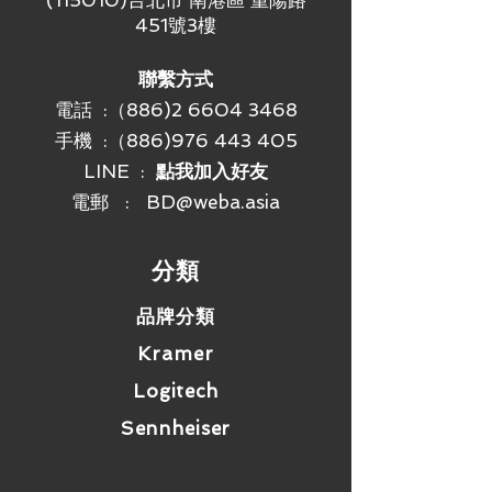
(115010)台北市 南港區 重陽路
電池壽命 (雷射筆)
: 最高 20 小時
451號3樓
電池壽命 (簡報器)
: 最高 1050 小
時
連線
聯繫方式
無線技術
: 2.4 GHz 無線技術
電話 :（886)2 6604 3468
操作距離
: 約 10 公尺 1電池壽命視
手機 :
（886)976 443 405
使用方式及運算條件而異。
保固資訊
LINE :
點我加入好友
3 年有限硬體保固
電郵 :
BD@weba.asia
零件編號
910-001363
​分類
品牌分類
Kramer
Logitech
Sennheiser