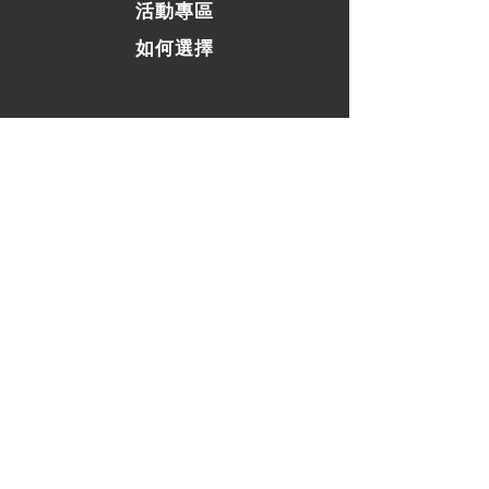
活動專區
如何選擇
​網站資訊
常見問題
運費 / 配送資訊
商店政策
支付方式
聯絡我們
社群連結
Facebook