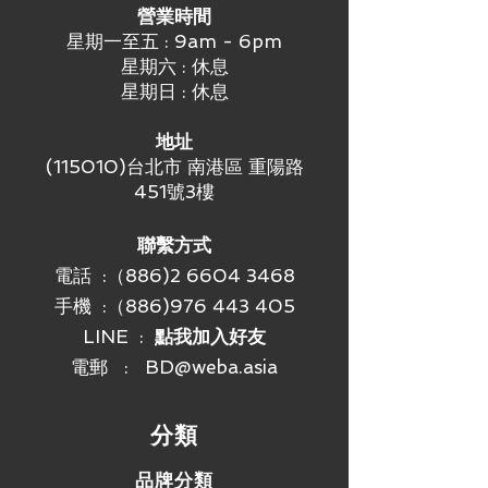
鏡頭時保持攝影機穩定。
營業時間
低平的音箱支架
星期一至五 : 9am - 6pm
Rally 安裝套件的每個配件針對其支撐
星期六 : 休息
的元件量身訂製。將 Rally 音箱固定在
星期日 : 休息
顯示器任一側的兩個支架創造了時尚的
「漂浮」外觀，同時讓音箱本身可發揮
地址
其全部的聲學能力。結果就是：即使在
(115010)台北市 南港區 重陽路
啟用的技術不起眼地消失在背景時，也
451號3樓
有助於讓人們齊聚一堂的生動對話聲
音。
適用於顯示器集線器和桌上集線器的多
聯繫方式
用途支架
電話 :（886)2 6604 3468
兩個多用途集線器支架提供多種安裝選
手機 :
（886)976 443 405
擇，可將顯示器集線器和桌上集線器安
裝在牆上或桌下。支架採用高架設計，
LINE :
點我加入好友
確保充足的空氣流通，達成可靠的冷卻
電郵 :
BD@weba.asia
效果。
連接線整理固定支架
防止意外中斷連接和相關問題發生，並
​分類
保持連接線乾淨整齊。 每個兩件式支
架都安裝在顯示器集線器和桌上集線器
品牌分類