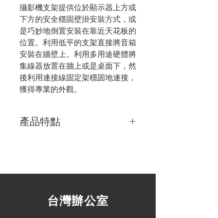
攝影機支架提供位於顯示器上方或
下方的安全穩固壁掛安裝方式，或
是巧妙地倒置安裝在靠近天花板的
位置。利用低平的支架直接將音箱
安裝在牆壁上。利用多用途硬體將
集線器放置在牆上或是桌面下，然
後利用連接線固定架穩固地連接，
獲得專業的外觀。
產品特點
可反轉攝影機支架
攝影機支架可以靈活地將攝影機安裝在
顯示器正上方或下方的牆壁上，以便與
遠端與會者保持自然的視線和目光接
觸。對於較大的會議空間，可以反轉支
架將攝影機裝設在靠近天花板的位置，
​台灣辦公室
以獲得更寬廣的視野。三腳架螺紋與三
點固定系統提供穩定性，有助於在移動