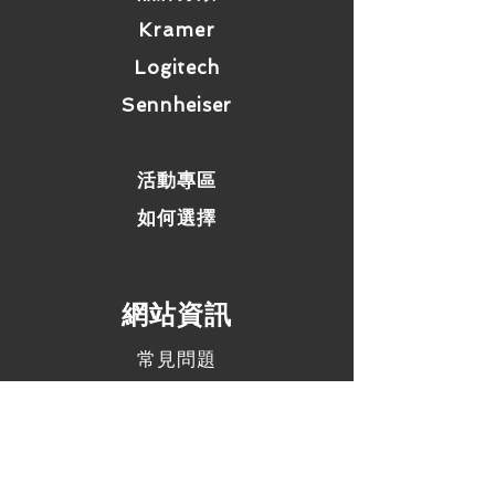
附近，以確保電源、A/V、和資料連接
線可穩固插入。
Kramer
Logitech
Sennheiser
活動專區
如何選擇
​網站資訊
常見問題
運費 / 配送資訊
商店政策
支付方式