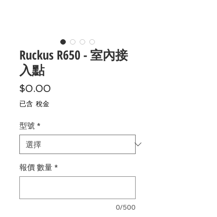
Ruckus R650 - 室內接
入點
價
$0.00
格
已含 稅金
型號
*
報價 數量
*
0/500