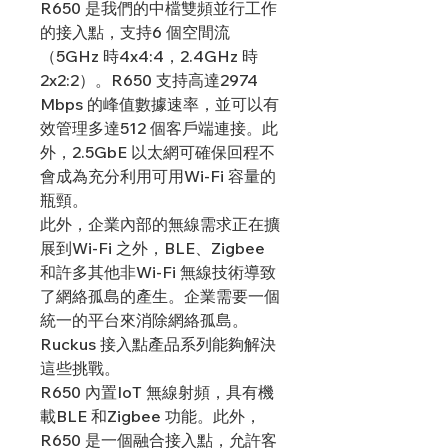
R650 是我們的中檔雙頻並行工作
的接入點，支持6 個空間流
（5GHz 時4x4:4，2.4GHz 時
2x2:2）。R650 支持高達2974
Mbps 的峰值數據速率，並可以有
效管理多達512 個客戶端連接。此
外，2.5GbE 以太網可確保回程不
會成為充分利用可用Wi-Fi 容量的
瓶頸。
此外，企業內部的無線需求正在擴
展到Wi-Fi 之外，BLE、Zigbee
和許多其他非Wi-Fi 無線技術導致
了網絡孤島的產生。企業需要一個
統一的平台來消除網絡孤島。
Ruckus 接入點產品系列能夠解決
這些挑戰。
R650 內置IoT 無線射頻，具有機
載BLE 和Zigbee 功能。此外，
R650 是一個融合接入點，允許客