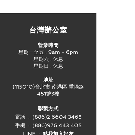
式中進行實時動態選擇，以便與每台設
通過6 個MU-MIMO 空間流和並發雙
備建立最佳連接。該功能可以：
頻2.4/5GHz 射頻同時連接更多設備，
改善Wi-Fi 情況
並提升設備的性能。
降低射頻干擾
融合接入點
​台灣辦公室
普通接入點中使用的傳統全向天線會徒
通過使用內置的BLE 和Zigbee，以及
勞地將射頻信號輻射到所有方向，進而
可擴展支持任何未來的無線技術，客戶
造成網絡環境過度飽和。相比之下，
可以消除孤立的網絡，並將WiFi 和非
營業時間
Ruckus
BeamFlex+
自適應天線可以將
WiFi 無線技術統一到一個網絡中。
星期一至五 : 9am - 6pm
每台設備的無線電信號逐包進行定向，
自動化最佳的吞吐量
星期六 : 休息
以實時優化Wi-Fi 覆蓋和容量，以支持
ChannelFly® 動態信道技術可以使用機
星期日 : 休息
設備密度較大的網絡環境。
器學習來自動查找最暢通的信道。您總
BeamFlex+
運行時不需要設備反饋，
是可以實現頻段可以支持的最高的吞吐
地址
因此即使使用原有標準的設備也能從中
量。
(115010)台北市 南港區 重陽路
受益。
多種管理方案
451號3樓
從雲端、現場物理/虛擬設備或在無需
控制器的情況下對R650 進行管理。
更好的MESH 網絡
聯繫方式
通過勾選SmartMesh 無線網格劃分技
電話 :（886)2 6604 3468
術複選框減少昂貴的佈線和復雜的
手機 :
（886)976 443 405
Mesh 配置，以便動態創建可以自我形
成、自我修復的Mesh 網絡。
LINE :
點我加入好友