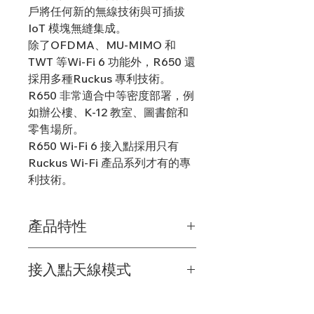
戶將任何新的無線技術與可插拔
IoT 模塊無縫集成。
除了OFDMA、MU-MIMO 和
TWT 等Wi-Fi 6 功能外，R650 還
採用多種Ruckus 專利技術。
R650 非常適合中等密度部署，例
如辦公樓、K-12 教室、圖書館和
零售場所。
R650 Wi-Fi 6 接入點採用只有
Ruckus Wi-Fi 產品系列才有的專
利技術。
產品特性
絕佳的WI-FI 性能
接入點天線模式
使用若干定向天線模型，通過專利型
BeamFlex 自適應天線技術抑制干擾並
R650 接入點可通過Ruckus 的
擴大覆蓋區域。
BeamFlex+
自適應天線在眾多天線模
為更多設備提供服務