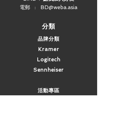
不僅僅是WI-FI
電郵 :
BD@weba.asia
通過RUCKUS IoT 套件、
Cloudpath ® 安全和設備接入軟件、
SPoT Wi-Fi 定位引擎和SCI網絡分
​分類
析，支持Wi-Fi 以外的服務。
品牌分類
Kramer
Logitech
Sennheiser
活動專區
如何選擇
​網站資訊