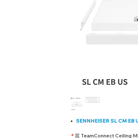
SENNHEISER SL CM EB 
＊
當 TeamConnect Ceili