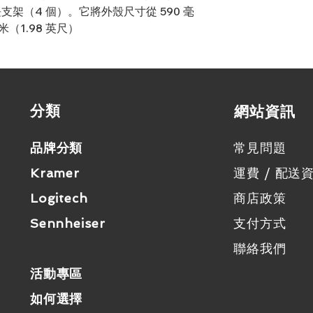
延長支架（4 個）。它將外殼尺寸從 590 毫
4 個金屬角支架
米（1.98 英尺）
4 外殼螺釘 (M3X8 
​分類
​網站資訊
品牌分類
常見問題
Kramer
運費 / 配送
Logitech
商店政策
Sennheiser
支付方式
聯絡我們
活動專區
如何選擇