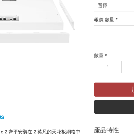
選擇
報價 數量
*
數量
*
US
產品特性
ng Mic 2 齊平安裝在 2 英尺的天花板網格中