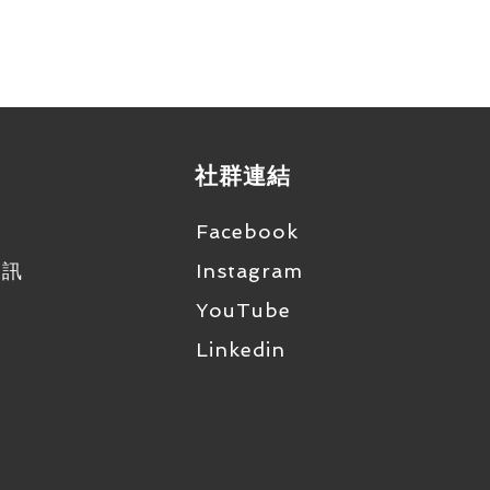
Torx T10)
社群連結
Facebook
資訊
Instagram
YouTube
Linkedin