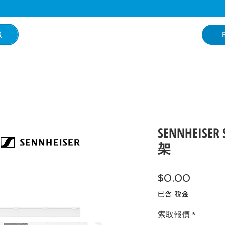
SENNHEISER
架
價
$0.00
格
已含 稅金
索取報價
*