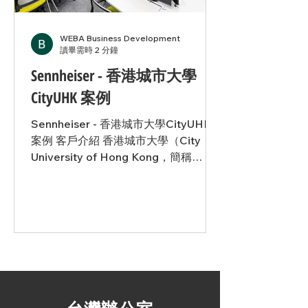
造成效率低下並干擾課堂流程。音訊延
遲及技術問題進一步影響了 線上與現場
學生之間的互動交流，進而影響整體參
WEBA Business Development
與度與學習成效。 解決方案 為解決上
讀畢需時 2 分鐘
述挑戰，EdUHK 在其全新的 電子學習
Sennheiser - 香港城市大學
教學空間安裝了 Sennheiser
CityUHK 案例
TeamConnect Ceiling 2（TCC 2） 麥
克風。TCC 2 採用 TruVoic
Sennheiser - 香港城市大學CityUHK
案例 客戶介紹 香港城市大學（City
University of Hong Kong，簡稱
CityUHK）是一所享譽全球的高等學
府，以其在研究創新、專業教育以及解
決全球重大挑戰方面的卓越表現而聞
名。校內擁有先進的研究設施，來自近
百個國家的多元國際學生社群，以及重
視跨領域學習的教育理念。CityUHK
致力培育學生發揮影響力，推動正向改
變積極應對當代社會議題。 解決方案
香港城市大學（CityUHK）這所全球公