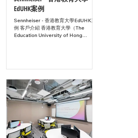
和靈活度 Sennheiser TCC 2 天花板陣
EdUHK案例
列麥克風的採用，正是基於其卓越的動
態波束成形技術，能夠適時定位並追蹤
Sennheiser - 香港教育大學EdUHK案
講話者的位置，確保聲音始終清晰可
例 客戶介紹 香港教育大學（The
聞。技術的高靈
Education University of Hong
Kong，簡稱 EdUHK）位於香港大埔，
是香港規模最大的師資培訓高等教育機
構，以培育未來教育工作者而聞名。學
校提供多元的學術及研究課程，致力於
培養優秀教師。EdUHK 校園佔地 12.5
公頃，服務超過 7,600 名學生，以及
1,700 多名教職員。 森海塞爾
TeamConnect Ceiling 2 提升香港教育
大學的混合式學習體驗 挑戰 香港教育
大學（EdUHK）在提供高品質混合式
學習體驗時面臨困難，原因在於教室內
的 音訊設備過時。原有的配置僅配備
單一麥克風，需要在師生間傳遞使用，