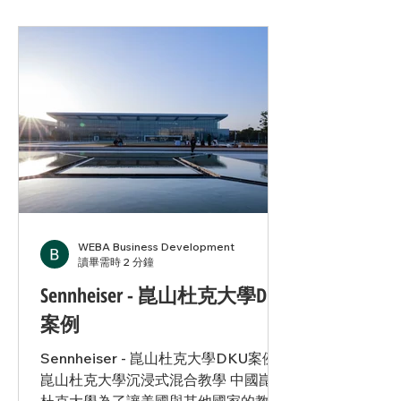
校友。學校由多個學院（Colleges）組
成，採取學院制管理模式，注重小班教
學和導師制指導。牛津也是世界頂尖的
研究中心，涵蓋人文、社會科學、自然
科學及醫學等領域。 案例介紹 在英國
牛津大學中，一間具有五百年歷史的會
議室萬靈學院(All Souls College) 面臨
現代化的挑戰。這間會議室不僅擁有深
厚的歷史底蘊，更是學術交流的重要場
所。然而，由於其古老的建築結構，特
別是石造的穹頂，使得聲音在室內的傳
播面臨嚴重問題，常規音頻設備難以適
WEBA Business Development
應，影響了其作為會議場所的功能。 面
讀畢需時 2 分鐘
臨的挑戰 聲音 這個古老會議室的石雕
Sennheiser - 崑山杜克大學DKU
穹頂和厚重牆壁容易造成聲音反射和回
案例
音，使得在會議進行時，參與者難以清
楚聽到對方的講話。這不僅影響了會議
Sennheiser - 崑山杜克大學DKU案例
的效率，也讓參與者的交流變得困難。
崑山杜克大學沉浸式混合教學 中國崑山
施工 安裝過程中，專業的技術團隊考