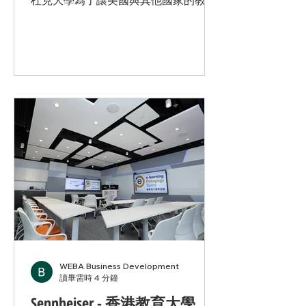
杜克大學為了讓美國與其他國家的教授
可以無視空間的影響達成沈浸式混合教
學空間，特別安裝了覆蓋50間教室的
116個 Sennheiser TCC 2 天花板陣列
麥克風，每個教室都要求提供如同面對
面一樣的沉浸式線上學習體驗。尤其是
音訊設備，不僅需要音質清晰、傳輸穩
定、操作方便，還需要聲音無縫融入不
同的房間類型和教學場景。 森海塞爾
TeamConnect Ceiling 2 (TCC2) 天花
板陣列麥克風解決方案 面臨的挑戰 學
校面臨的主要挑戰是如何在各種不同的
教學和會議環境中，提供一致且高質量
的聲音傳輸。 尤其是在迎合遠程教學和
國際會議的需求增加的當下，需要一種
技術解決方案能夠適應這些多樣化的使
用場景 解決方案 TCC 2採用動態波束成
WEBA Business Development
形技術，能自動追蹤發言人的位置並實
讀畢需時 4 分鐘
時切換不同發言人，大大提升課堂體驗
Sennheiser - 香港教育大學