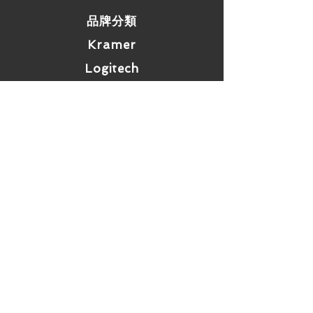
品牌分類
Kramer
Logitech
Sennheiser
活動專區
如何選擇
​網站資訊
常見問題
運費 / 配送資訊
商店政策