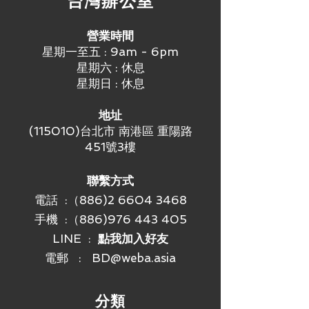
​台灣辦公室
認的創新與教育領導者，透過導入先進
的團隊導向學習（Team-Based
營業時間
Learning，TBL）環境，成功改造了校
星期一至五 : 9am - 6pm
內教室。這些空間配備了最先進的影音
星期六 : 休息
技術，包括模組化傢俱、無線顯示系
星期日 : 休息
統、多鏡頭攝影系統，以及
Sennheiser TeamConnect Ceiling
地址
2（TCC 2） 吊頂式麥克風，旨在促進
(115010)台北市 南港區 重陽路
協作、溝通與混合式學習。 在經過嚴謹
451號3樓
的概念驗證測試後，CityUHK 選擇了
Sennheiser TCC 2 麥克風，原因在於
聯繫方式
其卓越的音質表現、可同時支援 Dante
電話 :（886)2 6604 3468
與類比連接
手機 :
（886)976 443 405
LINE :
點我加入好友
電郵 :
BD@weba.asia
​分類