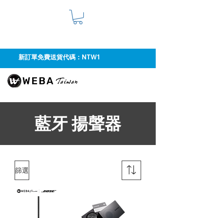
新訂單免費送貨代碼：NTW1
藍牙 揚聲器
篩選