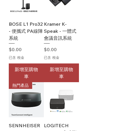
BOSE L1 Pro32
Kramer K-
- 便攜式 PA線陣
Speak - 一體式
系統
會議音訊系統
價格
價格
$0.00
$0.00
已含 稅金
已含 稅金
新增至購物
新增至購物
車
車
熱門產品
SENNHEISER
LOGITECH