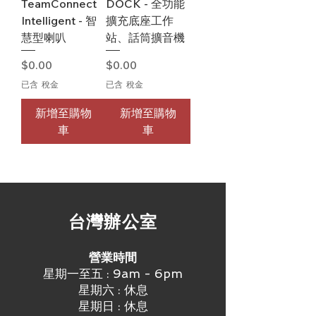
TeamConnect
DOCK - 全功能
Intelligent - 智
擴充底座工作
慧型喇叭
站、話筒擴音機
價格
價格
$0.00
$0.00
已含 稅金
已含 稅金
新增至購物
新增至購物
車
車
​台灣辦公室
營業時間
星期一至五 : 9am - 6pm
星期六 : 休息
星期日 : 休息