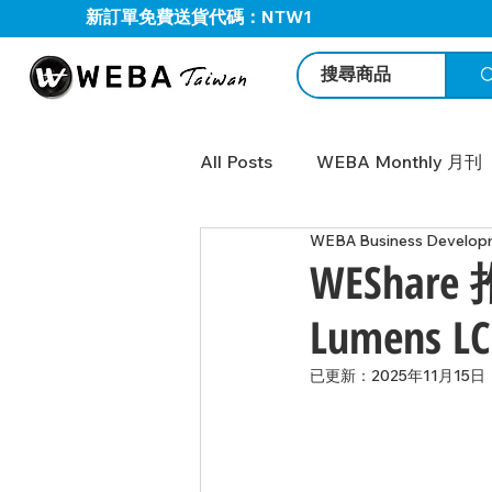
新訂單免費送貨代碼：NTW1
All Posts
WEBA Monthly 月刊
WEBA Business Develop
BOSE Profressional
WEB
WEShar
Lumens
We Share-Logitech
We P
已更新：
2025年11月15日
Sennheiser 案例分享
We 