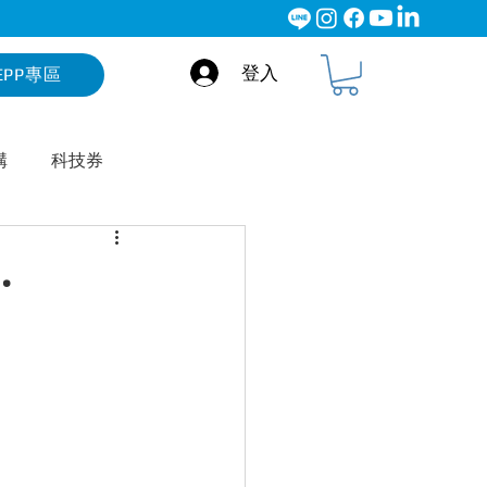
登入
EPP專區
構
科技券
are - Kramer
‧
WE Talk