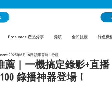
Prosumer-產品分享
獎項
全民抗疫
綠色機
ment
2025年6月16日
讀畢需時 1 分鐘
A Monthly 台灣月刊
We Share - sennheiser
We Sh
e 推薦 | 一機搞定錄影+直播 
 LC100 錄播神器登場！
lan
We Share - Lumens
We Share - Microsoft
Share - Neat
We Share