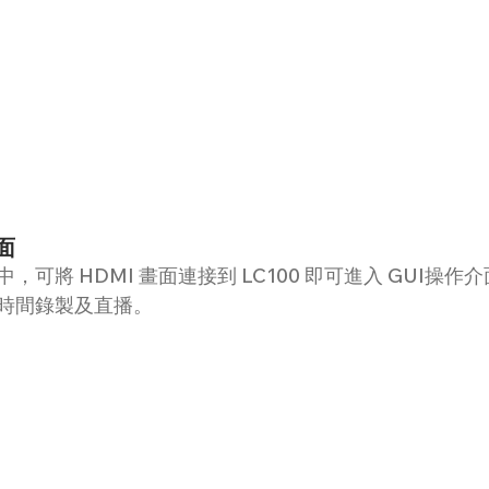
面
可將 HDMI 畫面連接到 LC100 即可進入 GUI操
時間錄製及直播。