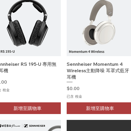
快速瀏覽
快速瀏覽
nnheiser RS 195-U 專用無
Sennheiser Momentum 4
耳機
Wireless主動降噪 耳罩式藍牙
耳機
格
.00
價格
$0.00
含 稅金
已含 稅金
新增至購物車
新增至購物車