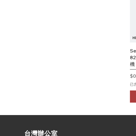
Se
8
機
價
$0
已
​台灣辦公室