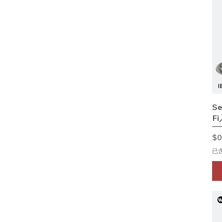
Se
F
價
$0
已