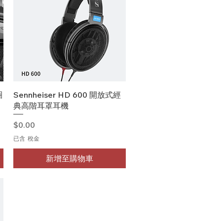
快速瀏覽
圈
Sennheiser HD 600 開放式經
典高階耳罩耳機
價格
$0.00
已含 稅金
新增至購物車