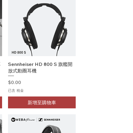
快速瀏覽
耳
Sennheiser HD 800 S 旗艦開
放式動圈耳機
價格
$0.00
已含 稅金
新增至購物車