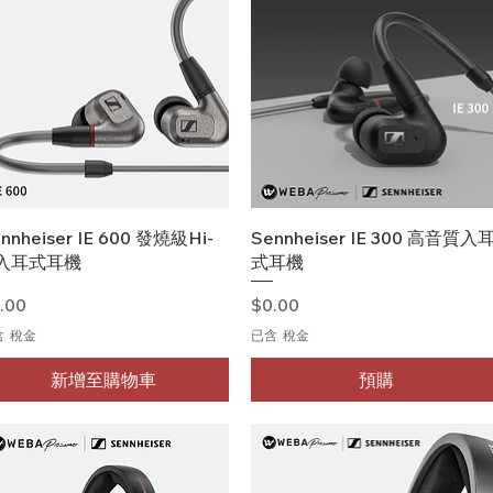
快速瀏覽
快速瀏覽
nnheiser IE 600 發燒級Hi-
Sennheiser IE 300 高音質入
i入耳式耳機
式耳機
格
價格
.00
$0.00
含 稅金
已含 稅金
新增至購物車
預購