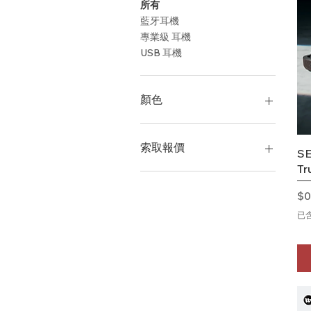
所有
藍牙耳機
專業級 耳機
USB 耳機
顏色
索取報價
S
Tr
索取報價
價
$0
已