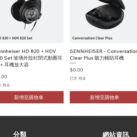
快速瀏覽
快速瀏覽
nnheiser HD 820 + HDV
SENNHEISER - Conversatio
20 Set 玻璃外殼封閉式動圈耳
Clear Plus 聽力輔助耳機
 + 耳機放大器
價格
$0.00
格
.00
已含 稅金
含 稅金
新增至購物車
新增至購物車
​分類
​網站資訊